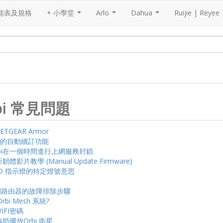
能表及規格
+ 小學堂
Arlo
Dahua
Ruijie | Reyee
...
...
...
Orbi 常見問題
GEAR Armor
mor的自動續訂功能
設定Orbi在一個時間進行上網服務封鎖
影片教學 (Manual Update Firmware)
ED 指示燈的特定燈號意思
BI路由器的故障排除步驟
bi Mesh 系統?
IFI密碼
助擺放Orbi 衛星