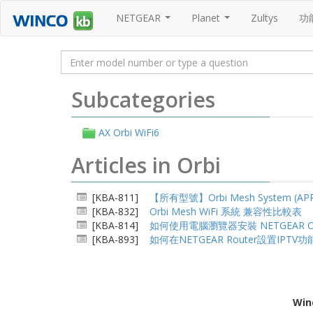
NETGEAR
Planet
Zultys
功
...
...
Subcategories
AX Orbi WiFi6
Articles in Orbi
[KBA-811]
【所有型號】Orbi Mesh System (A
[KBA-832]
Orbi Mesh WiFi 系統 兼容性比較表
[KBA-814]
如何使用電腦瀏覽器安裝 NETGEAR Orbi
[KBA-893]
如何在NETGEAR Router設置IPTV功
Win