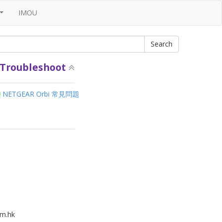
IMOU
...
Troubleshoot
NETGEAR Orbi 常見問題
m.hk