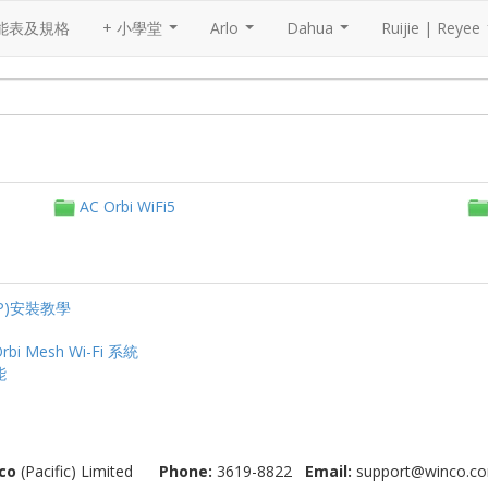
能表及規格
+ 小學堂
Arlo
Dahua
Ruijie | Reyee
...
...
...
AC Orbi WiFi5
PP)安裝教學
 Mesh Wi-Fi 系統
能
co
(Pacific) Limited
Phone:
3619-8822
Email:
support@winco.co