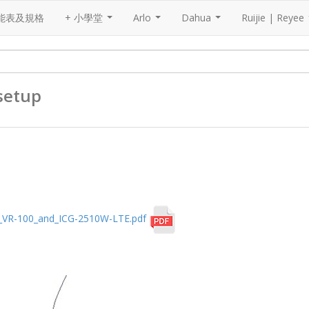
能表及規格
+ 小學堂
Arlo
Dahua
Ruijie | Reyee
...
...
...
setup
_VR-100_and_ICG-2510W-LTE.pdf