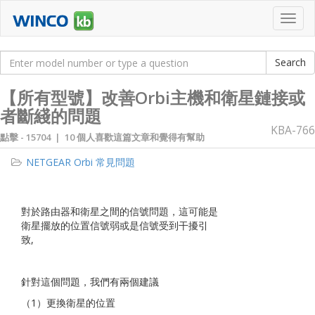
Toggl
navig
【所有型號】改善Orbi主機和衛星鏈接或
者斷綫的問題
KBA-766
點擊 -
15704 | 10 個人喜歡這篇文章和覺得有幫助
NETGEAR Orbi 常見問題
對於路由器和衛星之間的信號問題，這可能是
衛星擺放的位置信號弱或是信號受到干擾引
致,
針對這個問題，我們有兩個建議
（1）更換衛星的位置