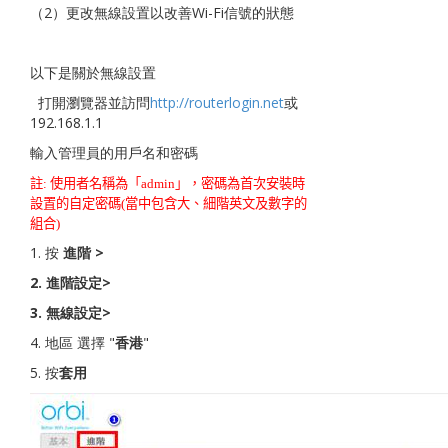
（2）更改無線設置以改善Wi-Fi信號的狀態
以下是關於無線設置
打開瀏覽器並訪問
http://routerlogin.net
或
192.168.1.1
輸入管理員的用戶名和密碼
註
:
使用者名稱為「
admin
」，密碼為首次安裝時
設置的自定密碼
(
當中包含大、細階英文及數字的
組合
)
1. 按
進階
>
2.
進階設定
>
3.
無線設定
>
4. 地區 選擇 "
香港
"
5. 按
套用