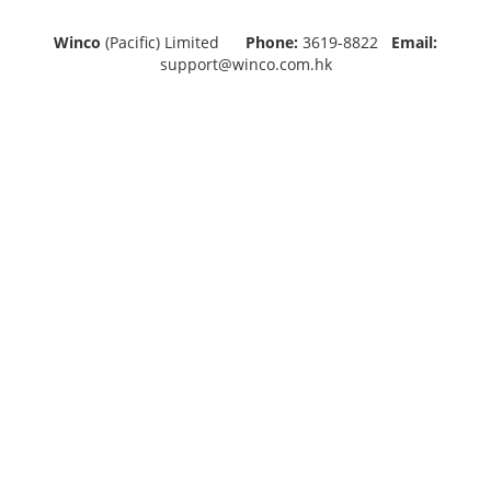
Winco
(Pacific) Limited
Phone:
3619-8822
Email:
support@winco.com.hk