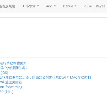
能表及規格
+ 小學堂
Arlo
Dahua
Ruijie | Reyee
...
...
...
 如何進行手動韌體更新
由器 的管理員密碼？
(iOS)
 使用NETGEAR無線擴展器之後，路由器如何進行無線網卡 MAC存取控制
更新FW和重設路由器
rt forwarding
? (影片)