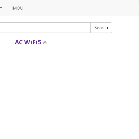
IMOU
...
AC WiFi5