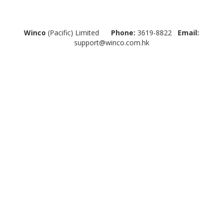
Winco
(Pacific) Limited
Phone:
3619-8822
Email:
support@winco.com.hk