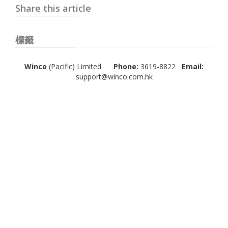
Share this article
標籤
Winco
(Pacific) Limited
Phone:
3619-8822
Email:
support@winco.com.hk