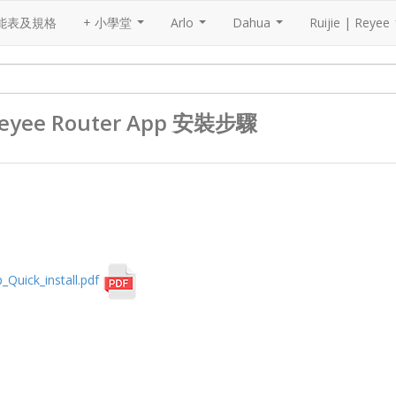
能表及規格
+ 小學堂
Arlo
Dahua
Ruijie | Reyee
...
...
...
用Reyee Router App 安裝步驟
Quick_install.pdf