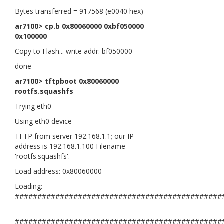
Bytes transferred = 917568 (e0040 hex)
ar7100> cp.b 0x80060000 0xbf050000
0x100000
Copy to Flash... write addr: bf050000
done
ar7100> tftpboot 0x80060000
rootfs.squashfs
Trying eth0
Using eth0 device
TFTP from server 192.168.1.1; our IP
address is 192.168.1.100 Filename
'rootfs.squashfs'.
Load address: 0x80060000
Loading:
##############################################
##############################################