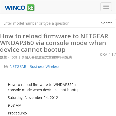
Toggl
navig
How to reload firmware to NETGEAR
WNDAP360 via console mode when
device cannot bootup
KBA-117
點擊 -
4608 | 3 個人喜歡這篇文章和覺得有幫助
NETGEAR - Business Wireless
How to reload firmware to WNDAP350 in
console mode when device cannot bootup
Saturday, November 24, 2012
9:58 AM
Procedure:-