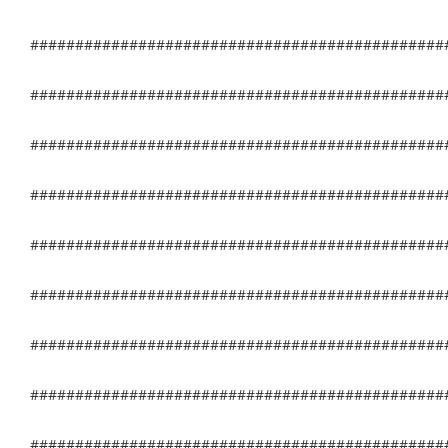
##############################################
##############################################
##############################################
##############################################
##############################################
##############################################
##############################################
##############################################
##############################################