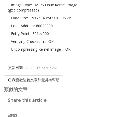
Image Type: MIPS Linux Kernel Image
(gzip compressed)
Data Size: 917504 Bytes = 896 kB
Load Address: 80020000
Entry Point: 801ec000
Verifying Checksum ... OK
Uncompressing Kernel Image ... OK
更新日期:
3/29/2017 9:37:35 AM
我喜歡這篇文章和覺得有幫助
類似的文章
Share this article
標籤