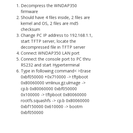
Decompress the WNDAP350
firmware
Should have 4 files inside, 2 files are
kernel and OS, 2 files are md5
checksum
Change PC IP address to 192.168.1.1,
start TFTP server, locate the
decompressed file in TFTP server
Connect WNDAP350 LAN port
Connect the console port to PC thru
RS232 and start Hyperterminal
Type in following command< >Erase
0xbf050000 +0x710000 ->
tftpboot
0x80060000 vmlinux.gz.ulmage ->
cp.b 0x80060000 0xbf050000
0x100000 ->
tftpboot 0x80060000
rootfs.squashfs ->
cp.b 0x80060000
0xbf150000 0x610000 -> bootm
0xbf050000