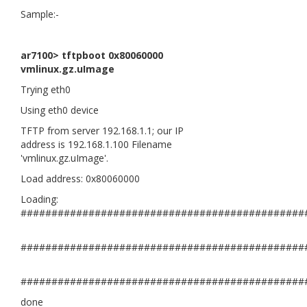
Sample:-
ar7100> tftpboot 0x80060000
vmlinux.gz.uImage
Trying eth0
Using eth0 device
TFTP from server 192.168.1.1; our IP
address is 192.168.1.100 Filename
'vmlinux.gz.uImage'.
Load address: 0x80060000
Loading:
##############################################
##############################################
##############################################
done