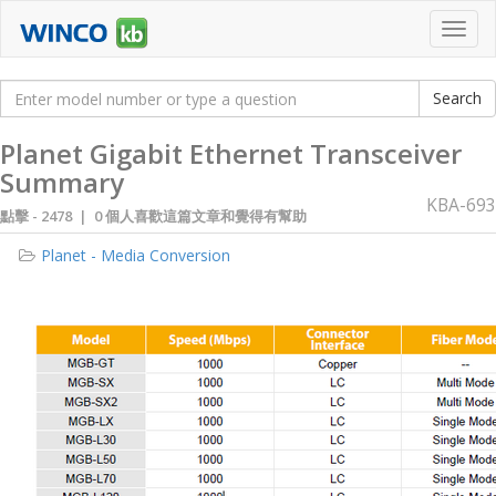
Toggl
navig
Planet Gigabit Ethernet Transceiver
Summary
KBA-693
點擊 -
2478 | 0 個人喜歡這篇文章和覺得有幫助
Planet - Media Conversion